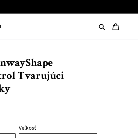
Predložiť
Košík
t
unwayShape
rol Tvarujúci
tky
Veľkosť