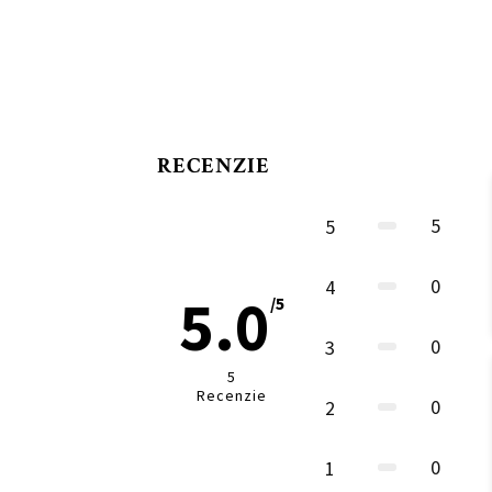
RECENZIE
5
5
0
4
5.0
/5
0
3
5
Recenzie
0
2
0
1