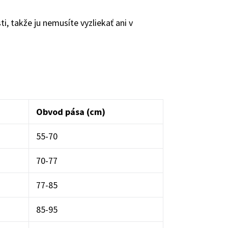
i, takže ju nemusíte vyzliekať ani v
Obvod pása (cm)
55-70
70-77
77-85
85-95