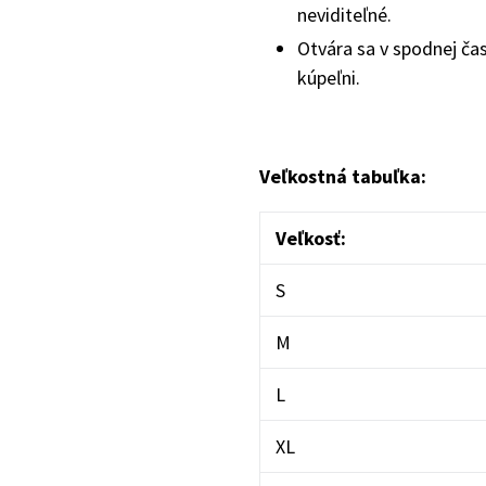
neviditeľné.
Otvára sa v spodnej čast
kúpeľni.
Veľkostná tabuľka:
Veľkosť:
S
M
L
XL