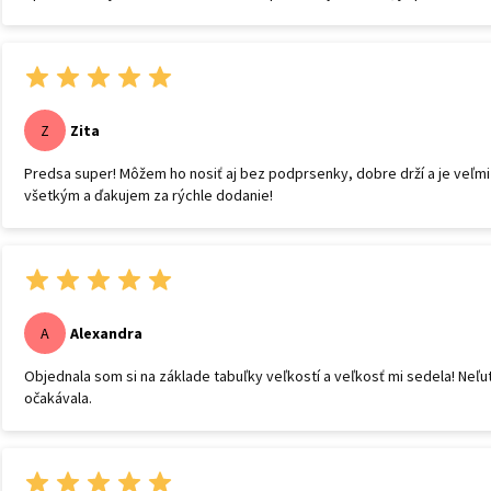
Zita
Z
Predsa super! Môžem ho nosiť aj bez podprsenky, dobre drží a je veľ
všetkým a ďakujem za rýchle dodanie!
Alexandra
A
Objednala som si na základe tabuľky veľkostí a veľkosť mi sedela! Neľ
očakávala.