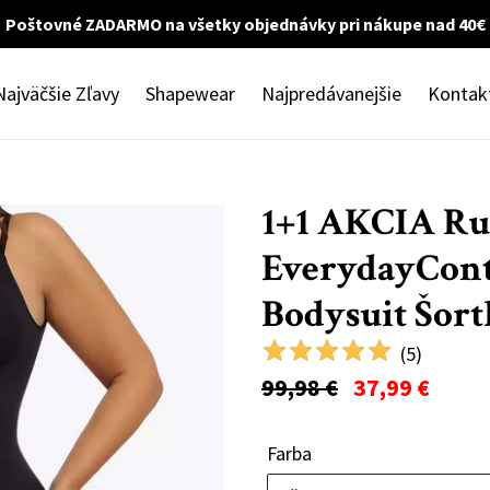
Poštovné ZADARMO na všetky objednávky pri nákupe nad 40€
Najväčšie Zľavy
Shapewear
Najpredávanejšie
Kontak
1+1 AKCIA R
EverydayCont
Bodysuit Šor
(
5
)
Normálna
99,98 €
37,99 €
cena
Farba