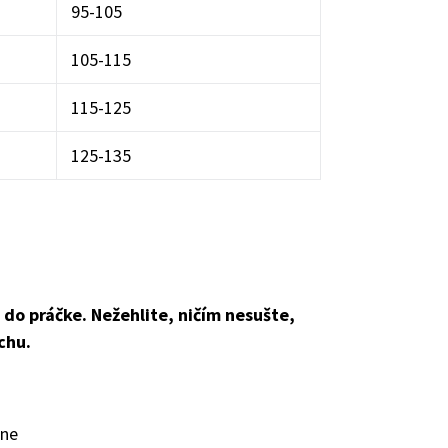
95-105
105-115
115-125
125-135
do práčke. Nežehlite, ničím nesušte,
chu.
ane