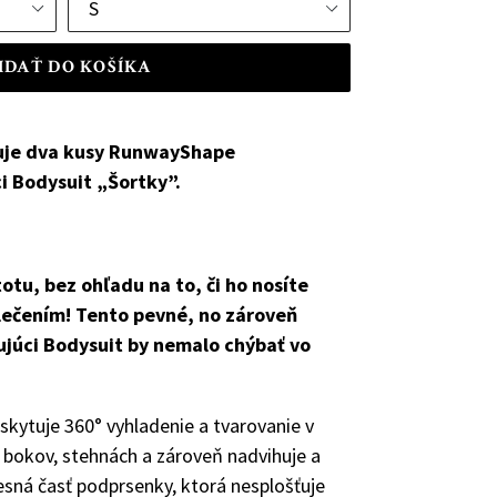
IDAŤ DO KOŠÍKA
uje dva kusy
RunwayShape
i Bodysuit „Šortky”.
otu, bez ohľadu na to, či ho nosíte
ečením! Tento pevné, no zároveň
júci Bodysuit by nemalo chýbať vo
skytuje 360° vyhladenie a tvarovanie v
, bokov, stehnách a zároveň nadvihuje a
sná časť podprsenky, ktorá nesplošťuje