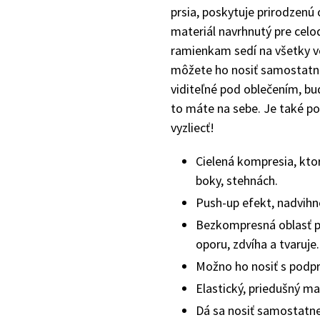
prsia, poskytuje prirodzenú 
materiál navrhnutý pre cel
ramienkam sedí na všetky ve
môžete ho nosiť samostatne
viditeľné pod oblečením, bud
to máte na sebe. Je také po
vyzliecť!
Cielená kompresia, ktor
boky, stehnách.
Push-up efekt, nadvihn
Bezkompresná oblasť p
oporu, zdvíha a tvaruje.
Možno ho nosiť s podpr
Elastický, priedušný ma
Dá sa nosiť samostatn