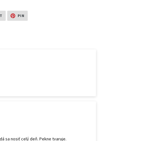
TWEET
PIN
T
PIN
dá sa nosiť celý deň. Pekne tvaruje.