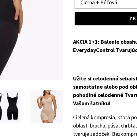
PR
AKCIA 1+1: Balenie obsah
EverydayControl Tvarujúc
Užite si celodennú sebaist
samostatne alebo pod obl
pohodlné celodenné Tvaru
Vašom šatníku!
Cielená kompresia, ktorá po
oblasti brucha, pása, chrbta
tvaruje zadoček. Bezkompre