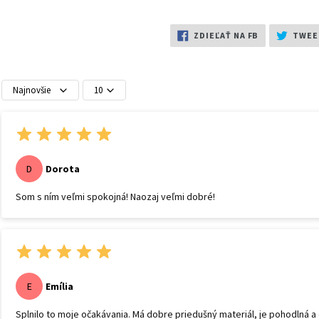
ZDIEĽAŤ
ZDIEĽAŤ NA FB
TWEE
NA
FB
Najnovšie
10
Dorota
D
Som s ním veľmi spokojná! Naozaj veľmi dobré!
Emília
E
Splnilo to moje očakávania. Má dobre priedušný materiál, je pohodlná a 